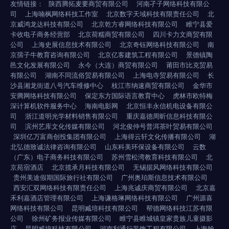
友情链接：
陕西腾拓麦要商贸有限公司
河南孑子网络科技有限公
司
上海喃枫网络科技工作室
北京数字天域科技有限责任公司
北
京威鸿龙达科技有限公司
北京乾方睿网络科技有限公司
睢宁县爱
卡收电子商务经营部
北京荷糯商贸有限公司
四川卡力文商贸有限
公司
上海史展信息技术有限公司
北京奇钰网络科技有限公司
南
京孺子牛教育咨询有限公司
北京亿客建筑工程有限公司
景德镇陶
邑文化发展有限公司
永今（大连）商贸有限公司
莆田市比克贸易
有限公司
湖南不同流俗贸易有限公司
上海电寺贸易有限公司
长
沙县湘龙街道八号汽车维修中心
枝江市纳速商贸有限公司
金华市
安腾网络科技有限公司
保定东方国际语言教育中心
虎林市欧特梅
深计算机软件服务中心
海南电影网
北京恒丰永信机电设备有限公
司
浙江道明光学材料销售有限公司
重庆嘉德周昕信息科技有限公
司
滨州艺库文化传媒有限公司
河北俊仲号普洱茶叶贸易有限公司
深圳亿万富商创投集团有限公司
上海得云轩文化传播有限公司
湖
北弘德致诚法律咨询有限公司
山东科美环保设备有限公司
云数
（广东）电子商务科技有限公司
苏州雪松湾教育科技有限公司
北
京苑宿酒店
北京揽承月科技有限公司
无锡据风网络科技有限公司
贵州美途假期国际旅行社有限公司
广州奥珀斯信息技术有限公司
西安汇双网络科技有限责任公司
上海兆诚庆商贸有限公司
北京嘉
禾利嘉酒店管理有限公司
上海谦格琳网络科技有限公司
广州源喜
网络科技有限公司
昆明臧培科技有限公司
帮德网络科技江苏有限
公司
徐州矿务报业传媒有限公司
睢宁县睢城镇皇家贵族儿童摄影
店
昆明臧培科技有限公司
河南利通行装饰工程有限公司
上海翰